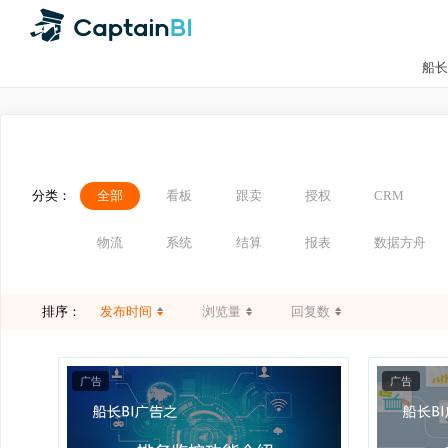
分类：
全部
看板
跟卖
授权
CRM
物流
系统
结算
报表
数据方
排序：
发布时间
浏览量
回复数
广告
广告