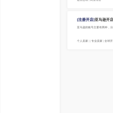
店铺；重客户，轻卖家
运营思维 | 商业理念
[注册开店]
亚马逊
亚马逊的账号主要有两种，分别
个人卖家 | | 专业卖家 |