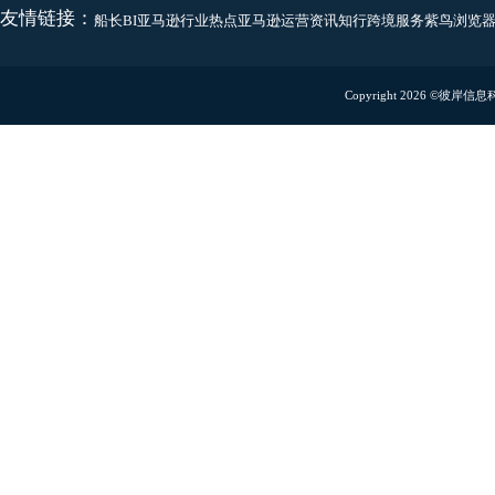
400-600-8837
有效果的运营软件
客户服务
yangjia@captainbi.co
商务合作
linziming@captainbi.
联系地址
深圳办公室：
深圳市龙
扫码预约Demo演示
扫码关注微信公众号
免费试用
使用移动端功能
厦门办公室：
厦门市湖
杭州办公室：
杭州市滨
友情链接：
船长BI
亚马逊行业热点
亚马逊运营资讯
知行跨境服务
紫鸟浏
Copyright 2026