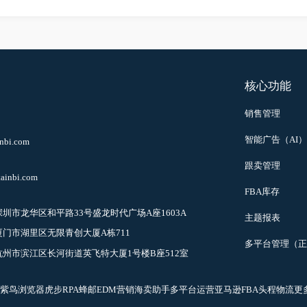
...
页
上一页
8
9
10
11
12
26
线
核心
837
销售管
务
智能广告
ptainbi.com
作
跟卖管
captainbi.com
址
FBA库
室：
深圳市龙华区和平路33号盛龙时代广场A座1603A
主题报