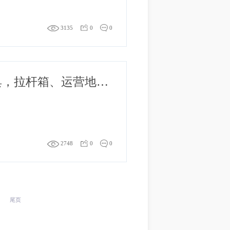
2中国跨境电商交易会
3135
0
0
任性掷豪礼丨船长VAT 2022新年盛典，拉杆箱、运营地图等你来领！
2748
0
0