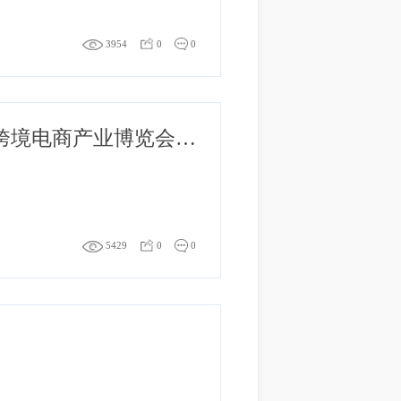
3954
0
0
船长BI将亮相2022 GCBE第3届国际跨境电商产业博览会暨行业万人峰会
5429
0
0
 亿！