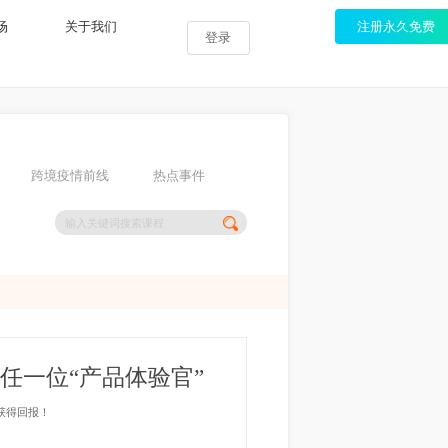
服务市场
关于我们
注
登录
热点
卖分享
跨境疫情前线
热点事件
式聘任一位“产品体验官”
成价值并获得回报！