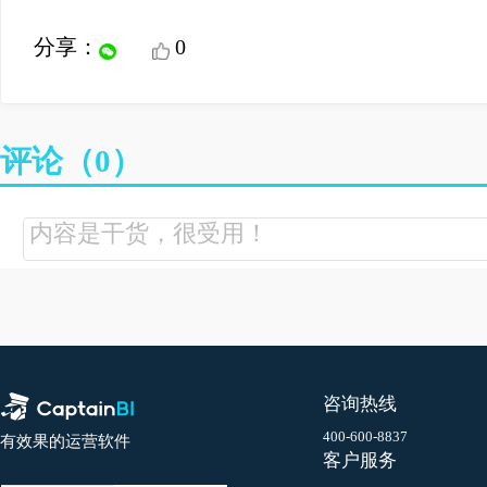
客服管理
挖掘邮件营销潜力,高效客户管理
船长BI倡导尊重与保护知识产权，本文章来自
权问题，请联系
service@webeyondtech.com
邮箱
分享：
0
评论（
0
）