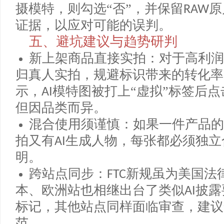
第三步：后台属性选填
亚马逊后台在“图片管理”和“上
了“
生成内容披露”复选框。生成
AI
选“是”，此信息会在前台部分显
摄模特，则勾选“否”，并保留
RAW
证据，以应对可能的误判。
五、避坑建议与趋势研判
新上架商品直接实拍：对于高利
归真人实拍，规避标识带来的转化
示，
模特图被打上“虚拟”标签后
AI
但因品类而异。
混合使用须谨慎：如果一件产品
拍又有
生成人物，每张都必须独
AI