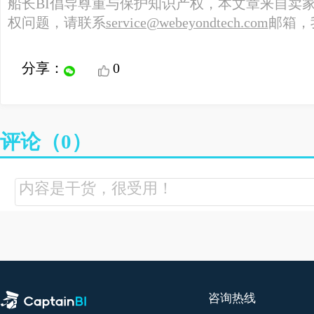
海卖助手
财务/VAT
看即时销售，更强大的海卖助手
分析多店铺利润，智能算税
客服管理
挖掘邮件营销潜力,高效客户管理
船长BI倡导尊重与保护知识产权，本文章来自
权问题，请联系
service@webeyondtech.com
邮箱
分享：
0