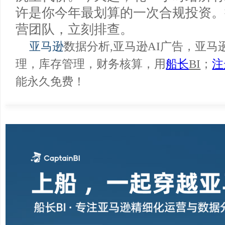
配合提供卖家信息，罚款并非由亚
平台不会同时进行停售处罚。
最后总结
亚马逊
模特图“裸奔”时代彻
AI
美元
次的罚款利剑下，任何
5000
/
沉重代价。今天起，花一小时给所
许是你今年最划算的一次合规投资
营团队，立刻排查。
亚马逊
数据分析,亚马逊AI广告，
理，库存管理，财务核算，用
船长
BI
；
能永久免费！