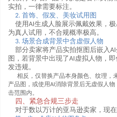
服装假人模特
1.
完全由
、
Midjourney
Stable Diffus
人模特”穿着产品，无论是否和实
实拍，一律需要标注。
首饰、假发、美妆试用图
2.
使用
生成人脸展示佩戴效果，
AI
为真人试用，不合规概率极高。
场景合成背景中含虚假人物
3.
部分卖家将产品实拍抠图后嵌入
图，若背景中出现了
虚拟人物，
AI
发违规。
相反，仅替换产品本身颜色、纹理
产品图，或使用
消除背景后无虚假人
AI