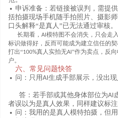
明。
跨站点同步：
新规虽为美国
FTC
本、欧洲站也相继出台了类似
披
AI
标记，其他站点同样面临审查，建
范。
申诉准备：若链接被误判，需提
括拍摄现场手机随手拍照片、摄影
口头解释“是真人”已无法通过审核
长期看，
模特图不会消失，只会
AI
标识做得好，反而可能成为建立信任的
打出“
真人实拍无
”作为卖点，
100%
AI
户。
六、常见问题快答