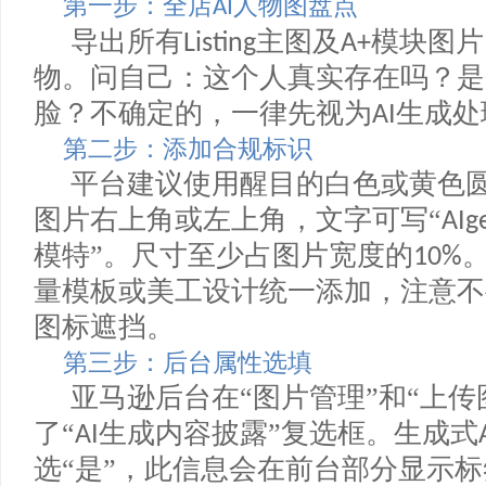
击范围内。
四、紧急合规三步走
对于数以万计的亚马逊卖家，现
第一步：全店
人物图盘点
AI
导出所有
主图及
模块图
Listing
A+
物。问自己：这个人真实存在吗？
脸？不确定的，一律先视为
生成
AI
第二步：添加合规标识
平台建议使用醒目的白色或黄
图片右上角或左上角，文字可写“
A
模特”。尺寸至少占图片宽度的
10
量模板或美工设计统一添加，注意
图标遮挡。