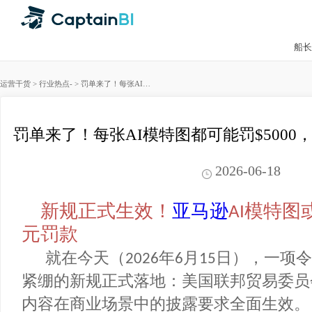
运营干货
>
行业热点
-
>
罚单来了！每张AI模特图都可能罚$5000，亚马逊卖家速查Listing
罚单来了！每张AI模特图都可能罚$5000，
2026-06-18
新规正式生效！
亚马逊
模特
AI
元罚款
就在今天（
年
月
日），一项
2026
6
15
紧绷的新规正式落地：美国联邦贸易委