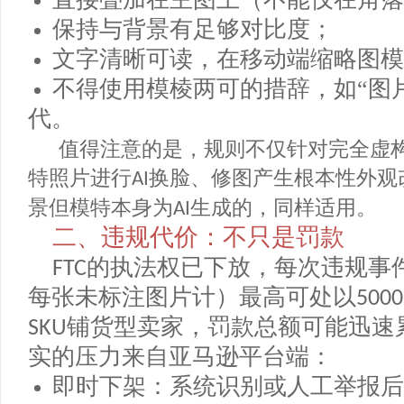
的视觉标识，且该标识需：
直接叠加在主图上（不能仅在角
保持与背景有足够对比度；
文字清晰可读，在移动端缩略图
不得使用模棱两可的措辞，如“
代。
值得注意的是，规则不仅针对完全
特照片进行
换脸、修图产生根本性外
AI
景但模特本身为
生成的，同样适用。
AI
二、违规代价：不只是罚款
的执法权已下放，每次违规
FTC
每张未标注图片计）最高可处以
50
铺货型卖家，罚款总额可能迅
SKU