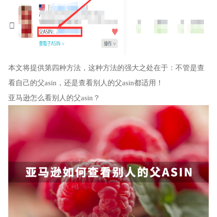
本文将提供第四种方法，这种方法的强大之处在于：不管是查
看自己的父asin，还是查看别人的父asin都适用！
亚马逊怎么看别人的父asin？