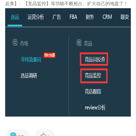
第四种方法原本是用来创建变体的，此处用来查看竞争对手的
父asin、子asin、upc等信息，也算是英雄有了另外一种用武之
地。
后记：获得竞争对手asin之后，就可以利用船长BI的【竞品词
反查】、【竞品监控】等功能不断抢占、扩大自己的地盘了！