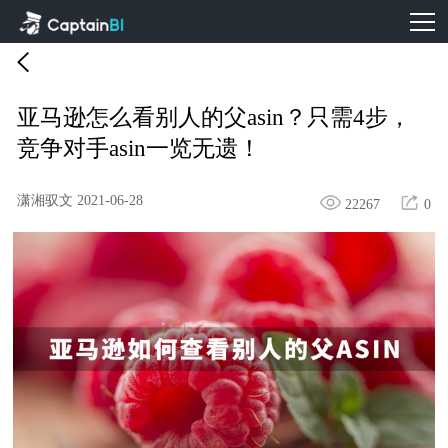
亚马逊怎么看别人的父asin？只需4步，
竞争对手asin一览无遗！
潇湘驭文
2021-06-28
22267