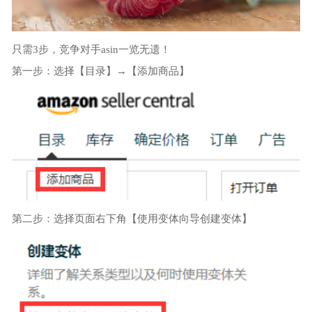
只需3步，竞争对手asin一览无遗！
第一步：选择【目录】→【添加商品】
第二步：选择页面右下角【使用变体向导创建变体】