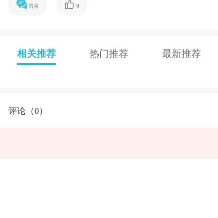
直在攀升，苹果手机的使用促进了苹果手机修理配
件销量的增长，谷歌趋势中“iPhone Repair”（苹果手
机维修）搜索量的增长就体现了这一点。
此外，苹果手机修理工具包是速卖通手机类别产品
最热门的产品之一。
如果你有销售手机相关产品，这是一个很好的补
充。