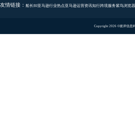
400-600-8837
有效果的运营软件
客户服务
yangjia@captainbi.co
商务合作
linziming@captainbi.
联系地址
深圳办公室：
深圳市龙
扫码预约Demo演示
扫码关注微信公众号
免费试用
使用移动端功能
厦门办公室：
厦门市湖
杭州办公室：
杭州市滨
友情链接：
船长BI
亚马逊行业热点
亚马逊运营资讯
知行跨境服务
紫鸟浏
Copyright 2026