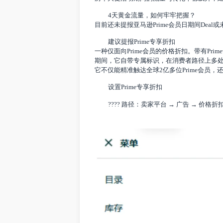
更持久的流量曝光
您的爆款和优质商品将获得前所未有的、
更强劲的销售增长潜力
历年大促活动期间的流量与转化率都飙升
4天黄金流量，如何牢牢把握？
目前还未提报亚马逊Prime会员日期间D
建议提报Prime专享折扣
一种仅面向Prime会员的价格折扣。带
期间，它自带专属标识，在消费者路径上
它不仅能精准触达全球2亿多位Prime会
设置Prime专享折扣
???? 路径：卖家平台 → 广告 → 价