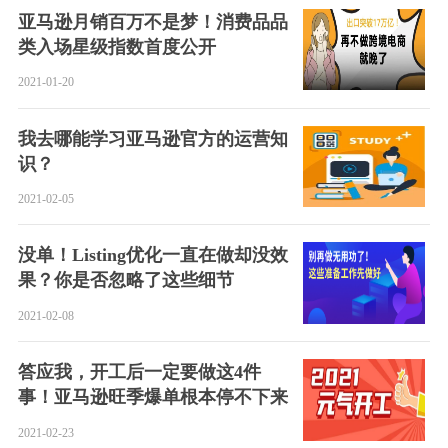
物流周转
、
恰当
的营销节奏
和
适合
的客户及红人效应
，拿
下2021！
数据来源：
[1] 10 trends set to shape the fashion industry in 2021, just-style, 2020, https://www.just-
style.com/analysis/10-trends-set-to-shape-the-fashion-industry-in-2021_id140207.aspx
[2] Fashion eCommerce report 2020, eMarketer, 2020,
https://www.statista.com/study/38340/ecommerce-report-fashion/
来源亚马逊全球开店
留言
1
相关推荐
热门推荐
最新推荐