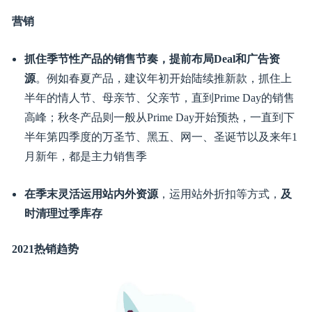
根据产品的体积和重量，采用空运和海运合理搭配的头
程物流，
提高库存周转效率
，平衡头程物流成本；
密切
追踪库存及周转情况
，季节款通常比常青款要求更频繁
的补货，在季初和季中确保产品不断货，在季末合理控
制补货，避免过多冗余库存
设立阶段性价格策略
，尽可能加大应季阶段高利润的销
售占比，弥补低价清仓时的利润损失，达到整盘季节性
货品的毛利平衡
营销
抓住季节性产品的销售节奏，提前布局Deal和广告资
源
。例如春夏产品，建议年初开始陆续推新款，抓住上
半年的情人节、母亲节、父亲节，直到Prime Day的销售
高峰；秋冬产品则一般从Prime Day开始预热，一直到下