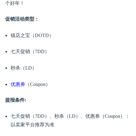
“我参加了4个时尚周末活动，每个周末的
销量都能达到平
时的3倍以上
”。
10月时尚周和Prime Day的加持，
销量直接上升60%
，帮我
们顺利从夏季转到了秋冬季，两季之间的淡季成了打翻身
仗的主战场，特别是西装、Polo衫的销量都比较突出
已经参加了一个周末，反馈很好，
销量大概提升200%
！