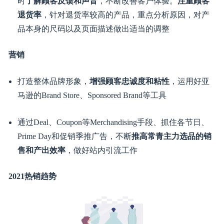
不断
打磨高质量的产品Listing
，优化标题、五点描述、
A+、搜索关键词，
时尚品类尤其重视图片效果
通过
Early Review
和
Amazon Vine
获取优质顾客评论，
时
了解顾客反馈和声音
，不断改善客户体验。
注重顾客
退货率
，针对退货率较高的产品，重点分析原因，对产
品本身的尺码以及页面描述做出适当的调整
营销
打造整体品牌形象，
增强顾客忠诚度和粘性
，运用好亚
马逊的Brand Store、Sponsored Brand等工具
通过Deal、Coupon等Merchandising手段、抓住各节日、
Prime Day和促销季推广告，不断
推高常青主力选品的销