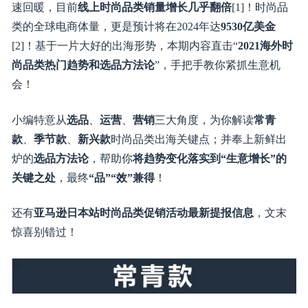
时尚品类不仅在日本站好赚，全球各地的时尚行业都在快
速回暖，目前
线上时尚品类销量增长几乎翻倍
[1]！时尚品
类的全球电商体量，更是预计将在2024年达
9530亿美金
[2]！基于一片大好的出海形势，本期内容直击“
2021海外
尚品类热门趋势和选品方法论
”，手把手教你紧抓生意机
会！
小编特意从
选品
、
运营
、
营销
三大角度，为你解读
常青
款
、
季节款
、
新兴款
时尚品类出海关键点；并奉上新鲜出
炉的
选品方法论
，帮助你
将趋势变化落实到“生意增长”的
关键之处
，最终
“品”“效”兼得
！
还有
亚马逊日本站时尚品类促销活动最新提报信息
，文末
惊喜别错过！