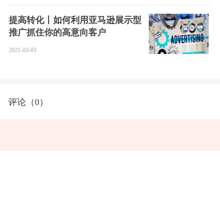
英国当前掘金机会如何？欧洲7国
值得开店吗？亚马逊赢在欧洲超全
攻略镇楼
2021-01-14
亚马逊月销百万不是梦！消费品品
类入场星级指数首度公开
2021-01-20
我去哪能学习亚马逊官方的运营知
识？
2021-02-05
没单！Listing优化一直在做却没效