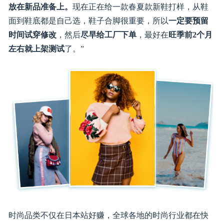
站，继续
走精品路线
，一款一款产品去打磨。虽然时间和
成本会高一些，但成功率也会更高。
春节前，我会把重点
放在新品准备上。
现在正在给一款春夏款新鞋打样，从鞋
面到鞋底都是自己选，鞋子合脚很重要，所以
一定要预留
时间试穿修改
，然后
尽早给工厂下单
，最好在
旺季前2个月
左右就上架测试
了。”