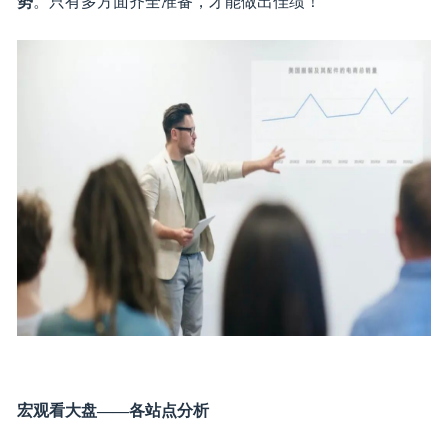
在敲定品类时，卖家们需要
结合自身优势
，宏观上
关注市
场大环境
，微观上
挖掘产品机会点
，同时
展望未来流行趋
势
。只有多方面齐全准备，才能做出佳绩！