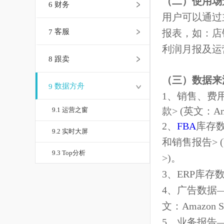
（二）使用
6
财务
用户可以通
7
客服
报表，如：
利润月报及
8
跟卖
（三）数据
9
数据方舟
1、销售、
款> (英文：Am
9.1 运营之窗
2、
FBA
库
9.2 实时大屏
和销售报告> (英
9.3 Top分析
>)。
3、ERP
9.4 行业分析
4、广告数
9.5 我的报表