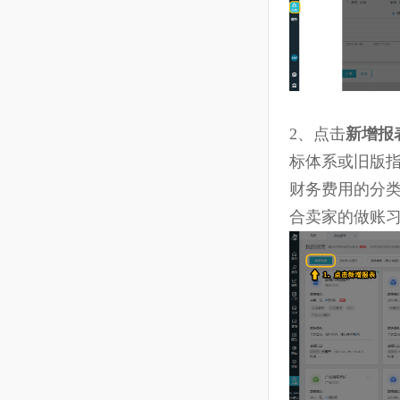
9.16 费用分摊
10
ERP
11
VAT
12
个人中心
2、
点击
新增
标体系或旧
13
客服邮件（亚马逊消息）
财务费用的
14
船长移动端
合卖家的做
15
运营分析
16
CaptainGPT