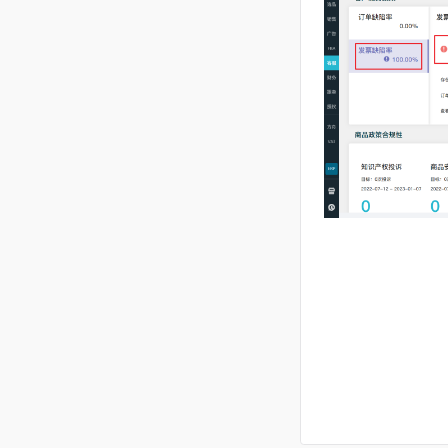
3、
点击欧洲
11
VAT
12
个人中心
13
客服邮件（亚马逊消息）
14
船长移动端
15
运营分析
16
CaptainGPT
17
多平台