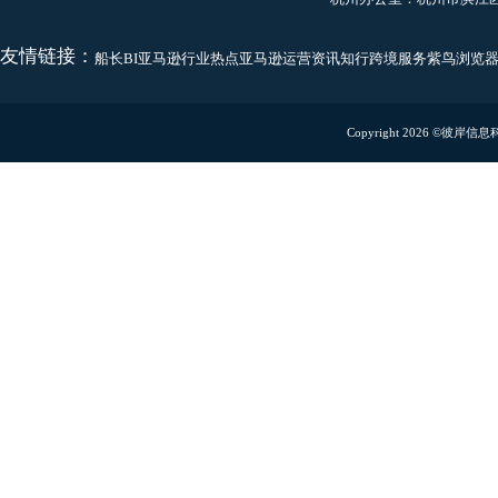
商务合作
linziming@captainbi.
联系地址
深圳办公室：
深圳市龙
扫码预约Demo演示
扫码关注微信公众号
免费试用
使用移动端功能
厦门办公室：
厦门市湖
杭州办公室：
杭州市滨
友情链接：
船长BI
亚马逊行业热点
亚马逊运营资讯
知行跨境服务
紫鸟浏
Copyright 2026