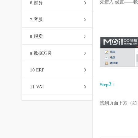
先进入 设置—
6
财务
7
客服
8
跟卖
9
数据方舟
10
ERP
2
Step
：
11
VAT
找到页面下方
12
个人中心
13
客服邮件（亚马逊消息）