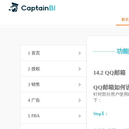
1
首页
2
授权
14.2 QQ邮
3
销售
QQ邮箱如
针对部分用户
下：
4
广告
1
Step
：
5
FBA