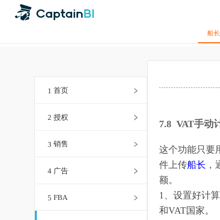
1
首页
2
授权
7.8 VAT
3
销售
这个功能只
件上传
船长
4
广告
额。
1、设置好
5
FBA