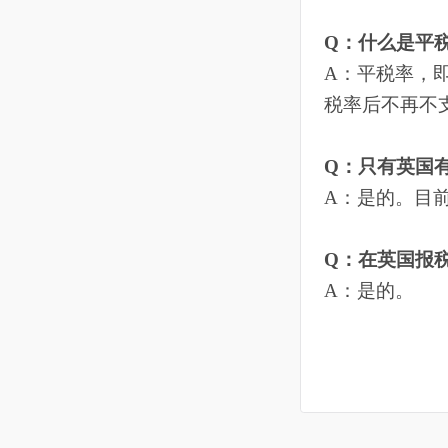
11
VAT
12
个人中心
Q：什么是
13
客服邮件（亚马逊消息）
A：平税率
税率后不再
14
船长移动端
15
运营分析
Q：只有英
A：是的。
16
CaptainGPT
Q：在英国
17
多平台
A：是的。