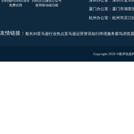
商务合作
10.24 结算--资金流水
linziming@captainbi.
10.25 结算--付款单
联系地址
深圳办公室：
深圳市龙
扫码预约Demo演示
扫码关注微信公众号
10.26 结算--收款单
免费试用
使用移动端功能
厦门办公室：
厦门市湖
10.27 报表--进销存报表
杭州办公室：
杭州市滨
10.28 报表--库存报表
友情链接：
船长BI
亚马逊行业热点
亚马逊运营资讯
知行跨境服务
紫鸟浏
10.29 报表--库存明细
10.30 报表--批次成本
Copyright 2026
10.31 系统--打印模板
10.32 ERP-使用指南
11
VAT