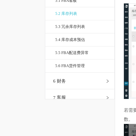
5.1 FBA看板
5.2 库存列表
5.3 冗余库存列表
5.4 库存成本预估
5.5 FBA配送费异常
5.6 FBA货件管理
6
财务
7
客服
若
8
跟卖
数