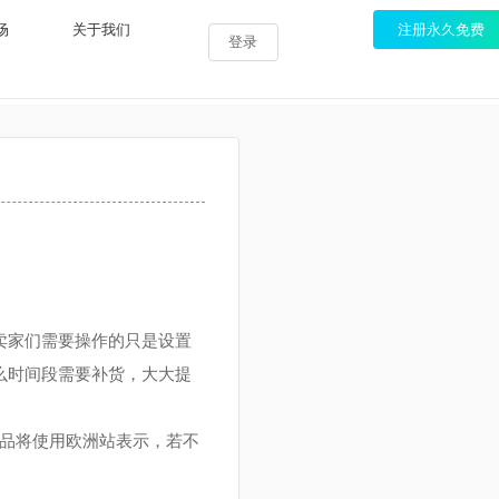
服务市场
关于我们
注
登录
热点
理
数量，卖家们需要操作的只是设置
醒你什么时间段需要补货，大大提
洲5国商品将使用欧洲站表示，若不