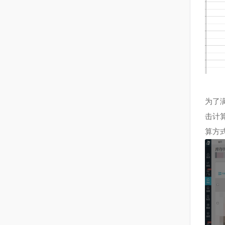
17
多平台
为
击
算