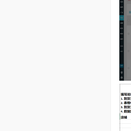
9
数据方舟
10
ERP
11
VAT
12
个人中心
13
客服邮件（亚马逊消息）
14
船长移动端
15
运营分析
16
CaptainGPT