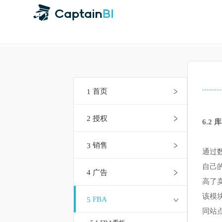
1
首页
2
授权
6
3
销售
通
自
4
广告
高
该
5
FBA
同