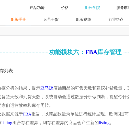
产品功能
价格
船长学院
船长手册
运营干货
船长视频
行业
功能模块六：
FBA
库存管
.2 库存列表
过数据分析的结果，提示
亚马逊
店铺商品的可售天数和建议补货
己的备货天数和到货天数，系统自动会通过数据分析做判断，提
了卖家们运营效率和库存周转。
模块数据来源于
FBA
报告，以商品数量为单位进行统计呈现。欧
站点
listing
组合存在差异，则存在差异的商品会产生新的
listing
。