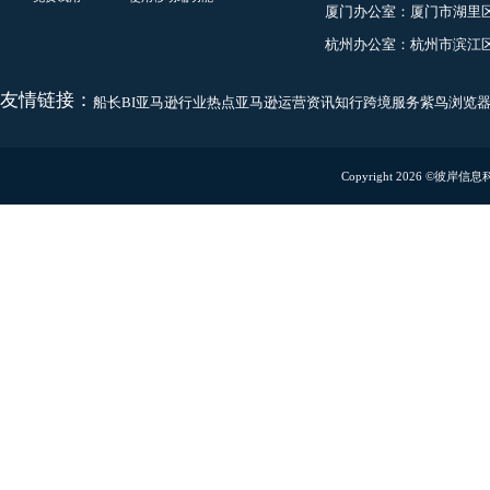
yangjia@captainbi.co
商务合作
linziming@captainbi.
联系地址
深圳办公室：
深圳市龙
扫码预约Demo演示
扫码关注微信公众号
免费试用
使用移动端功能
厦门办公室：
厦门市湖
杭州办公室：
杭州市滨
友情链接：
船长BI
亚马逊行业热点
亚马逊运营资讯
知行跨境服务
紫鸟浏
Copyright 2026