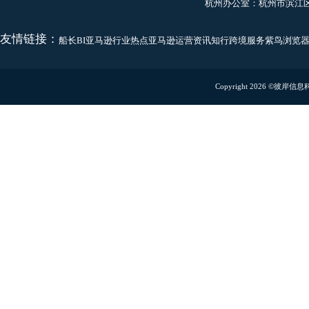
咨询热线
400-600-8837
有效果的运营软件
客户服务
yangjia@captainbi.co
商务合作
linziming@captainbi.
联系地址
深圳办公室：
深圳市龙
扫码预约Demo演示
扫码关注微信公众号
免费试用
使用移动端功能
厦门办公室：
厦门市湖