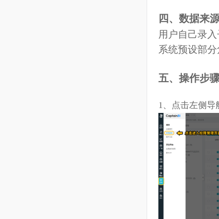
8
跟卖
可以查看的
9
数据方舟
四、数据
用户自己录
10
ERP
系统预设部
11
VAT
五、
操作
12
个人中心
1、
点击左侧
13
客服邮件（亚马逊消息）
14
船长移动端
15
运营分析