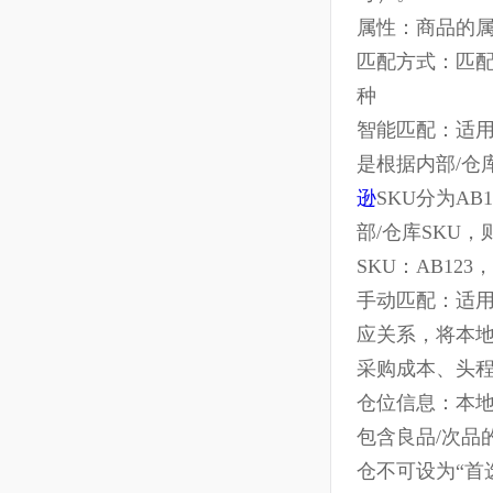
本地商品：
iSKU
：企业
最多输入
3~1
线
)、.（点
号）
。
属性：商品的
匹配方式：
种
智能匹配：
是根据内部/
逊
SKU分为
部/仓库SK
SKU：AB1
手动匹配：