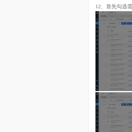
1
1、“
导入更
12、首先