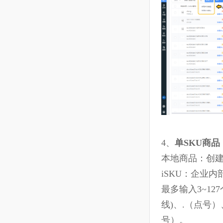
组合S
12
个人中心
卖。
13
客服邮件（亚马逊消息）
14
船长移动端
15
运营分析
16
CaptainGPT
17
多平台
4、
单
SKU
商